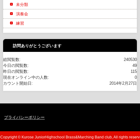
未分類
演奏会
練習
訪問ありがとうございます
総閲覧数:
240530
今日の閲覧数:
49
昨日の閲覧数:
115
現在オンライン中の人数:
0
カウント開始日:
2014年2月27日
プライバシーポリシー
Copyright © Kurose JuniorHighschool Brass&Marching Band club, All rights reserv