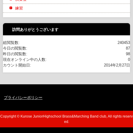
練習
訪問ありがとうございます
総閲覧数:
240453
今日の閲覧数:
87
昨日の閲覧数:
98
現在オンライン中の人数:
0
カウント開始日:
2014年2月27日
プライバシーポリシー
Copyright © Kurose JuniorHighschool Brass&Marching Band club, All rights reserv
ed.